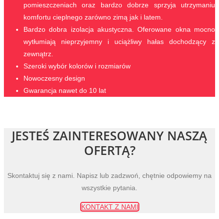
pomieszczeniach oraz bardzo dobrze sprzyja utrzymaniu
komfortu cieplnego zarówno zimą jak i latem.
Bardzo dobra izolacja akustyczna. Oferowane okna mocno
wytłumiają nieprzyjemny i uciążliwy hałas dochodzący z
zewnątrz.
Szeroki wybór kolorów i rozmiarów
Nowoczesny design
Gwarancja nawet do 10 lat
JESTEŚ ZAINTERESOWANY NASZĄ
OFERTĄ?
Skontaktuj się z nami. Napisz lub zadzwoń, chętnie odpowiemy na
wszystkie pytania.
KONTAKT Z NAMI