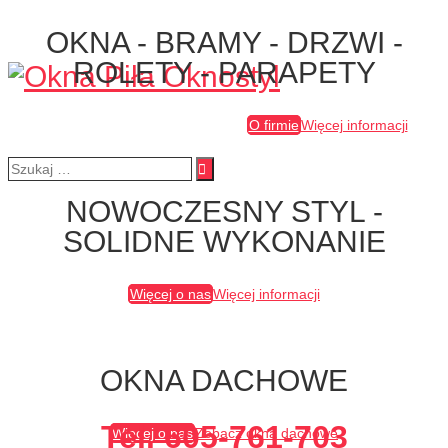
OKNA - BRAMY - DRZWI -
ROLETY - PARAPETY
Menu
O firmie
Więcej informacji
Szukaj:
NOWOCZESNY STYL -
SOLIDNE WYKONANIE
Więcej o nas
Więcej informacji
OKNA DACHOWE
Tel. 605-761-703
Więcej o nas
Zobacz okna dachowe