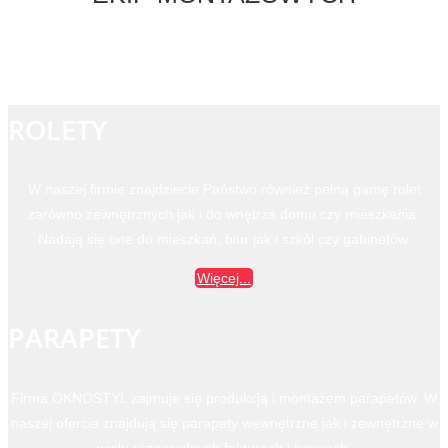
ROLETY
W naszej firmie znajdziecie Państwo również pełną gamę rolet
zarówno zewnętrznych jak i do wnętrza domu czy mieszkania.
Nadają się one do mieszkań, biur jak i szkół czy gabinetów.
Więcej...
PARAPETY
Firma OKNOSTYL zajmuje się produkcją i montażem parapetów. W
naszej ofercie znajdują się parapety wewnętrzne jak i zewnętrzne w
wielu różnorodnych fakturach i barwach.