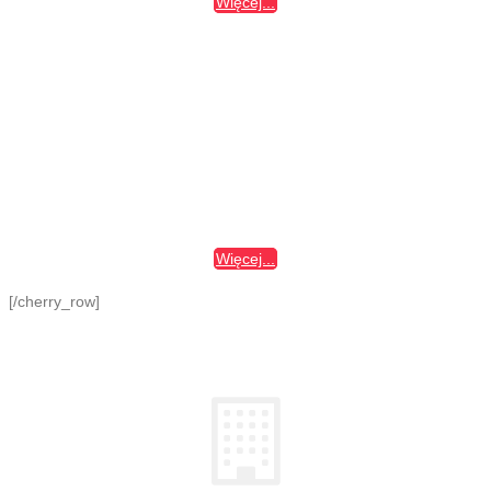
Więcej...
DRZWI POKOJOWE
Drzwi oferowane przez OKNOSTYL to bardzo wysokiej, jakości
nowoczesne
drzwi
o różnorodnych kolorach i mające piękny design.
Zajmujemy się sprzedażą drzwi tylko i wyłącznie renomowanych i
sprawdzonych polskich producentów.
Więcej...
[/cherry_row]