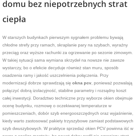
domu bez niepotrzebnych strat
ciepła
W starszych budynkach pierwszym sygnałem problemu bywają
chłodne strefy przy ramach, skraplanie pary na szybach, wyraźny
przeciąg oraz wyższe rachunki za ogrzewanie po sezonie zimowym.
W takiej sytuacji sama wymiana skrzydeł na nowsze nie zawsze
wystarczy, bo o efekcie decyduje również stan muru, sposób
osadzenia ramy i jakość uszczelnienia połączenia. Przy
modernizacji dobrze sprawdzają się
okna pcv
, ponieważ pozwalają
połączyć dobrą izolacyjność, stabilne parametry i rozsądny koszt
całej inwestycji. Doradztwo techniczne przy wyborze okien obejmuje
ocenę budynku, rozmowę o oczekiwanej temperaturze w
pomieszczeniach, dobór szyb energooszczędnych oraz wyjaśnienie,
kiedy warto zastosować pakiety trzyszybowe zamiast podstawowych
szyb dwuszybowych. W praktyce sprzedaż okien PCV powinna iść w
parze z analizą montażu, bo nawet dobry profil nie ograniczy strat