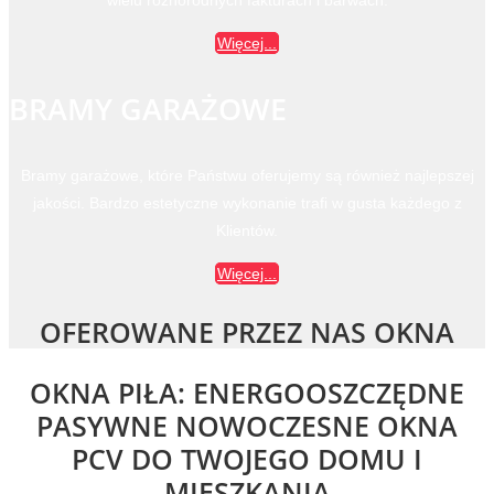
Więcej...
BRAMY GARAŻOWE
Bramy garażowe, które Państwu oferujemy są również najlepszej
jakości. Bardzo estetyczne wykonanie trafi w gusta każdego z
Klientów.
Więcej...
OFEROWANE PRZEZ NAS OKNA
OKNA PIŁA: ENERGOOSZCZĘDNE
PASYWNE NOWOCZESNE OKNA
PCV DO TWOJEGO DOMU I
MIESZKANIA